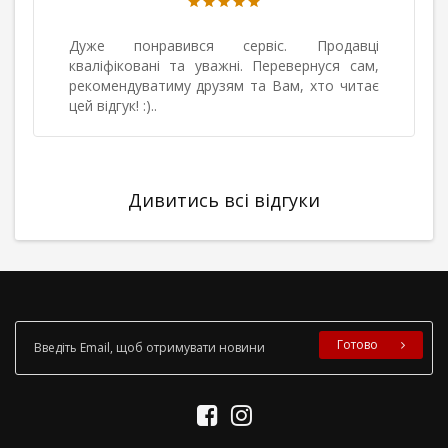
авився сервіс. Продавці
Купивши в даному 
і та уважні. Перевернуся сам,
байк. Сплативши на
тиму друзям та Вам, хто читає
Здобувши новою пош
- дуже оператив
безкоштовна.
Дивитись всі відгуки
Готово