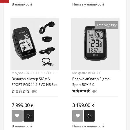
В наявності
Немає у наявності
Хіт продажу
Модель:
ROX 11.1 EVO HR
Модель:
ROX 2.0
Set
Велокомп'ютер SIGMA
Велокомп'ютер Sigma
SPORT ROX 11.1 EVO HR Set
Sport ROX 2.0
0
1
7 999.00 ₴
3 199.00 ₴
В наявності
Немає у наявності