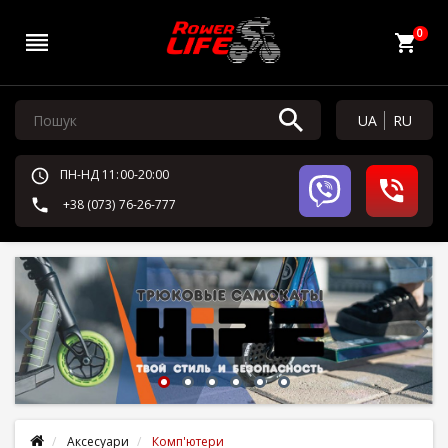
0
UA
RU
ПН-НД 11:00-20:00
+38 (073) 76-26-777
Аксесуари
Комп'ютери