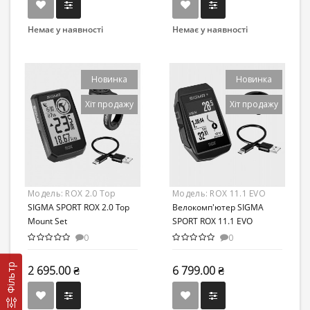
Немає у наявності
Немає у наявності
Новинка
Новинка
Хіт продажу
Хіт продажу
Модель:
ROX 2.0 Top
Модель:
ROX 11.1 EVO
Mount Set
SIGMA SPORT ROX 2.0 Top
Велокомп'ютер SIGMA
Mount Set
SPORT ROX 11.1 EVO
0
0
Фільтр
2 695.00 ₴
6 799.00 ₴