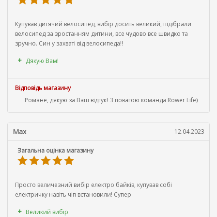
Купував дитячий велосипед, вибір досить великий, підібрали
велосипед за зростанням дитини, все чудово все швидко та
зручно. Син у захваті від велосипеда!!
Дякую Вам!
Відповідь магазину
Романе, дякую за Ваш відгук! З повагою команда Rower Life)
Max
12.04.2023
Загальна оцінка магазину
Просто величезний вибір електро байків, купував собі
електричку навіть чіп встановили! Супер
Великий вибір