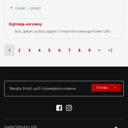
Сервіс – супер!!
Відповідь магазину
Stas, дякую за Ваш відгук! З повагою команда Rower Life)
1
2
3
4
5
6
7
8
9
>
>|
Готово
ІНФОРМАЦІЯ