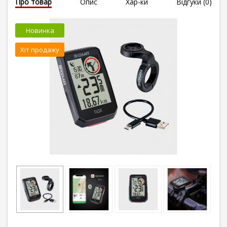
Про товар
Опис
Хар-ки
Відгуки (0)
Новинка
Хіт продажу