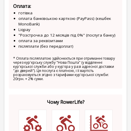
Оплата:
готівка
оплата банківською карткою (PayPass) (кешбек
MonoBank)
Liqpay
"Розстрочка до 12 місяців під 0%" (послуга банку)
оплата за реквізитами
післяплати (без передоплат)
*
Оплата післяплатою здійснюється при отриманні товару
через кур'єрську службу "Нова Пошта" (у відділенні
кур'єрської служби або у кур'єра у разі адресної доставки
"до дверей"). Ця послуга є платною, і її вартість
розраховується згідно з тарифами кур'єрської служби:
20грн. + 2% суми.
Чому RowerLife?