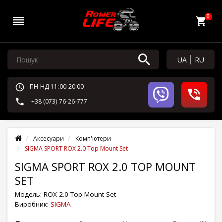
0
UA
RU
ПН-НД 11:00-20:00
+38 (073) 76-26-777
Аксесуари
Комп'ютери
SIGMA SPORT ROX 2.0 Top Mount Set
SIGMA SPORT ROX 2.0 TOP MOUNT
SET
Модель:
ROX 2.0 Top Mount Set
Виробник:
SIGMA