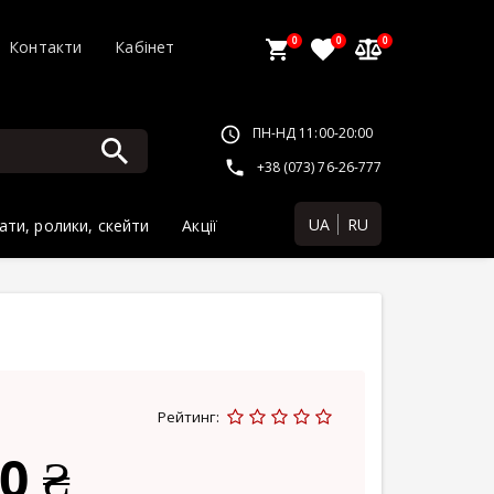
0
0
0
Контакти
Кабінет
ПН-НД 11:00-20:00
+38 (073) 76-26-777
UA
RU
ати, ролики, скейти
Акції
Рейтинг:
0 ₴