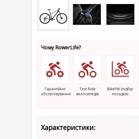
Чому RowerLife?
Гарантійне
Test Ride
BikeFitt (підбір
обслуговування
велосипедів
посадки)
Характеристики: