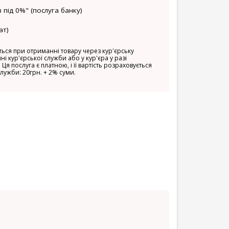
 під 0%" (послуга банку)
ат)
ься при отриманні товару через кур'єрську
ні кур'єрської служби або у кур'єра у разі
 Ця послуга є платною, і її вартість розраховується
служби: 20грн. + 2% суми.