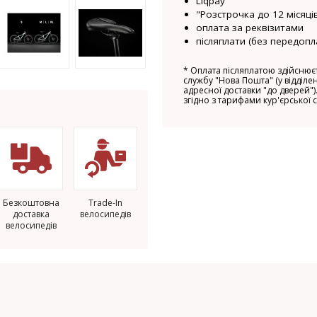
Liqpay
"Розстрочка до 12 місяців
оплата за реквізитами
післяплати (без передопл
*
Оплата післяплатою здійснюєт
службу "Нова Пошта" (у відділен
адресної доставки "до дверей").
згідно з тарифами кур'єрської 
Безкоштовна
Trade-In
доставка
велосипедів
велосипедів