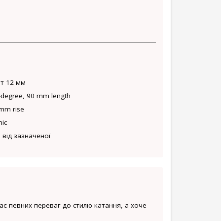
ет 12 мм
7-degree, 90 mm length
 mm rise
mic
 від зазначеної
має певних переваг до стилю катання, а хоче