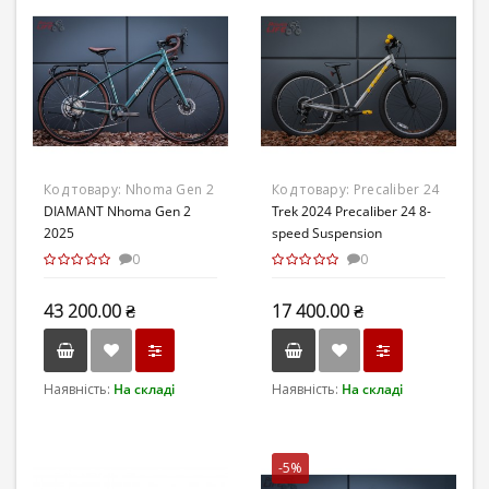
Код товару:
Nhoma Gen 2
Код товару:
Precaliber 24
2025
DIAMANT Nhoma Gen 2
8-speed
Trek 2024 Precaliber 24 8-
2025
speed Suspension
0
0
43 200.00 ₴
17 400.00 ₴
Наявність:
На складі
Наявність:
На складі
-5%