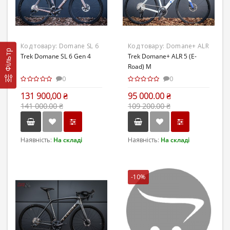
Код товару:
Domane SL 6
Код товару:
Domane+ ALR
Фільтр
Gen 4
Trek Domane SL 6 Gen 4
5 (E-Road) M
Trek Domane+ ALR 5 (E-
Road) M
0
0
131 900,00 ₴
95 000.00 ₴
141 000.00 ₴
109 200.00 ₴
Наявність:
На складі
Наявність:
На складі
-10%