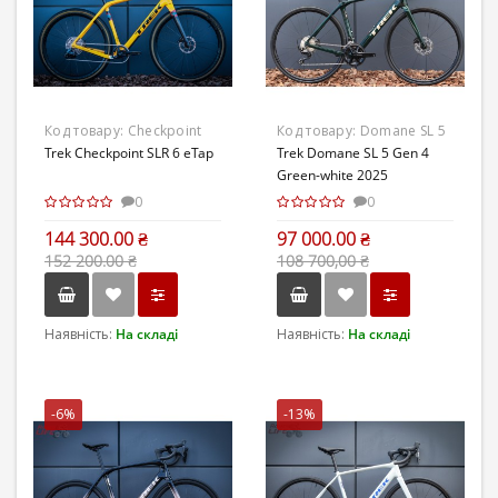
Код товару:
Checkpoint
Код товару:
Domane SL 5
SLR 6 eTap
Trek Checkpoint SLR 6 eTap
Gen 4 Green-white 2025
Trek Domane SL 5 Gen 4
Green-white 2025
0
0
144 300.00 ₴
97 000.00 ₴
152 200.00 ₴
108 700,00 ₴
Наявність:
На складі
Наявність:
На складі
-6%
-13%