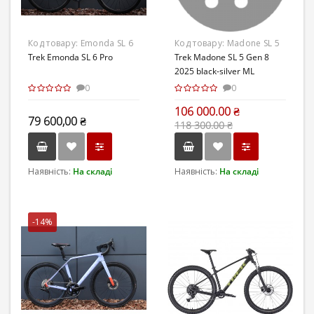
Код товару:
Emonda SL 6
Код товару:
Madone SL 5
Pro
Trek Emonda SL 6 Pro
Gen 8 2025 black-silver ML
Trek Madone SL 5 Gen 8
2025 black-silver ML
0
0
106 000.00 ₴
79 600,00 ₴
118 300.00 ₴
Наявність:
На складі
Наявність:
На складі
-14%