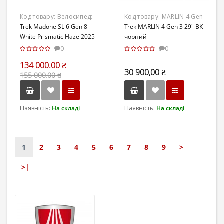
Код товару:
Велосипед:
Код товару:
MARLIN 4 Gen
Trek Madone SL 6 Gen 8
Trek Madone SL 6 Gen 8
3
Trek MARLIN 4 Gen 3 29" BK
White Prismatic Haze 2025
White Prismatic Haze 2025
чорний
М
М
0
0
134 000.00 ₴
30 900,00 ₴
155 000.00 ₴
Наявність:
На складі
Наявність:
На складі
1
2
3
4
5
6
7
8
9
>
>|