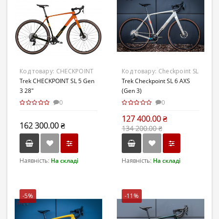
Код товару:
CHECKPOINT
Код товару:
Checkpoint SL
SL 5 Gen 3
Trek CHECKPOINT SL 5 Gen
6 AXS (Gen 3)
Trek Checkpoint SL 6 AXS
3 28"
(Gen 3)
0
0
127 400.00 ₴
162 300.00 ₴
134 200.00 ₴
Наявність:
На складі
Наявність:
На складі
-5%
-11%