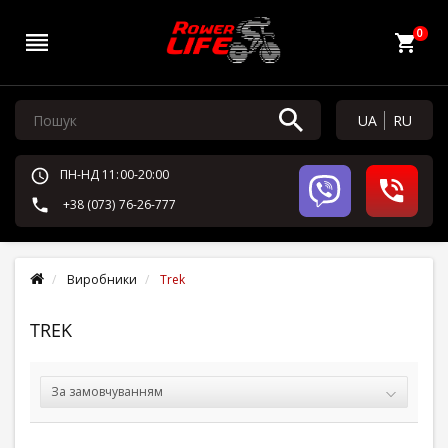
0
UA
RU
ПН-НД 11:00-20:00
+38 (073) 76-26-777
Виробники
Trek
TREK