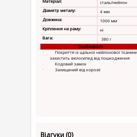
Матеріал:
сталь/нейлон
Діаметр металу:
4 мм
Довжина:
1000 мм
Кріплення на раму:
ні
Вага:
380 г
Особливості
Покриття із щільної нейлонової тканин
·
захистить велосипед від пошкодження
Кодовий замок
·
Захищений від корозії
·
Відгуки (0)