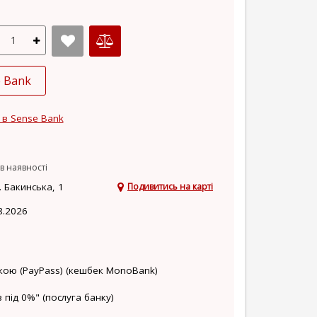
e Bank
 в Sense Bank
в наявності
 Бакинська, 1
Подивитись на карті
8.2026
кою (PayPass) (кешбек MonoBank)
 під 0%" (послуга банку)