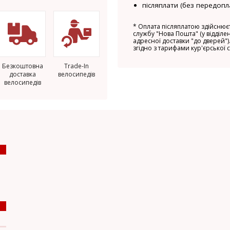
післяплати (без передопл
*
Оплата післяплатою здійснюєт
службу "Нова Пошта" (у відділен
адресної доставки "до дверей").
згідно з тарифами кур'єрської 
Безкоштовна
Trade-In
доставка
велосипедів
велосипедів