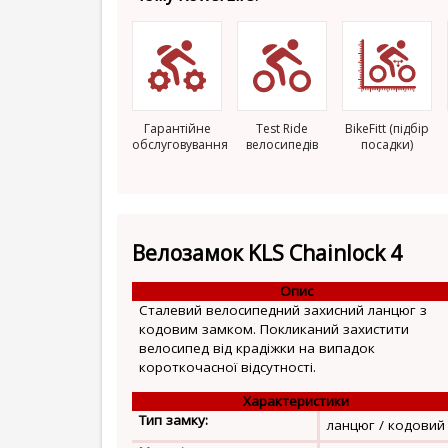
Гарантійне
Test Ride
BikeFitt (підбір
обслуговування
велосипедів
посадки)
Велозамок KLS Chainlock 4
Опис
Сталевий велосипедний захисний ланцюг з
кодовим замком. Покликаний захистити
велосипед від крадіжки на випадок
короткочасної відсутності.
Характеристики
Тип замку:
ланцюг / кодовий