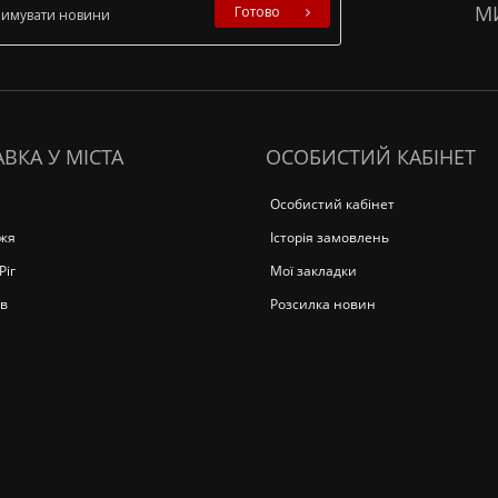
М
Готово
ВКА У МІСТА
ОСОБИСТИЙ КАБІНЕТ
Особистий кабінет
жя
Історія замовлень
Ріг
Мої закладки
в
Розсилка новин
а