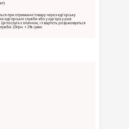
ат)
ься при отриманні товару через кур'єрську
ні кур'єрської служби або у кур'єра у разі
 Ця послуга є платною, і її вартість розраховується
служби: 20грн. + 2% суми.