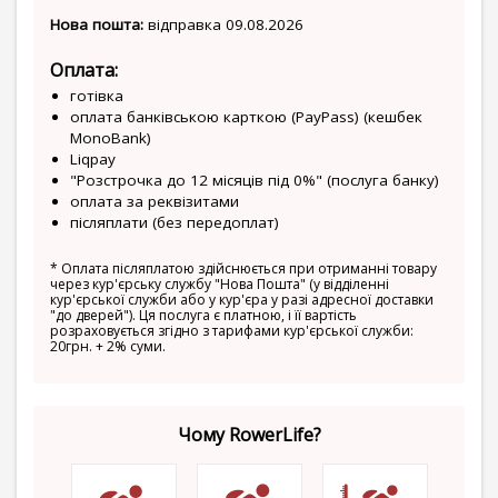
Нова пошта:
відправка 09.08.2026
Оплата:
готівка
оплата банківською карткою (PayPass) (кешбек
MonoBank)
Liqpay
"Розстрочка до 12 місяців під 0%" (послуга банку)
оплата за реквізитами
післяплати (без передоплат)
*
Оплата післяплатою здійснюється при отриманні товару
через кур'єрську службу "Нова Пошта" (у відділенні
кур'єрської служби або у кур'єра у разі адресної доставки
"до дверей"). Ця послуга є платною, і її вартість
розраховується згідно з тарифами кур'єрської служби:
20грн. + 2% суми.
Чому RowerLife?