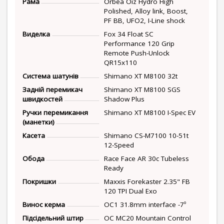
Рама
Orbea Oiz Hydro High
Polished, Alloy link, Boost,
PF BB, UFO2, I-Line shock
Виделка
Fox 34 Float SC
Performance 120 Grip
Remote Push-Unlock
QR15x110
Система шатунів
Shimano XT M8100 32t
Задній перемикач
Shimano XT M8100 SGS
швидкостей
Shadow Plus
Ручки перемикання
Shimano XT M8100 I-Spec EV
(манетки)
Касета
Shimano CS-M7100 10-51t
12-Speed
Обода
Race Face AR 30c Tubeless
Ready
Покришки
Maxxis Forekaster 2.35" FB
120 TPI Dual Exo
Винос керма
OC1 31.8mm interface -7º
Підсідельний штир
OC MC20 Mountain Control