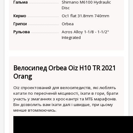
Гальма
Shimano M6100 Hydraulic
Disc
Кермо
Oc1 flat 31.8mm 740mm
Грипси
Orbea
Рульова
Acros Alloy 1-1/8 - 1-1/2"
Integrated
Велосипед Orbea Oiz H10 TR 2021
Orang
Oiz спроектований для велосипедистів, які люблять
катати по пересіченій місцевості, їхати в гори, брати
участь у змаганнях з крос-кантрі та МТБ марафонів.
Він дозволить вам їхати далі і швидше, при цьому
менше втомлюючись.