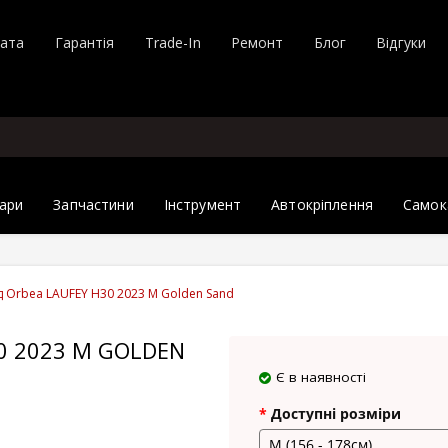
лата
Гарантія
Trade-In
Ремонт
Блог
Відгуки
ари
Запчастини
Інструмент
Автокріплення
Самок
 Orbea LAUFEY H30 2023 M Golden Sand
0 2023 M GOLDEN
Є в наявності
Доступні розміри