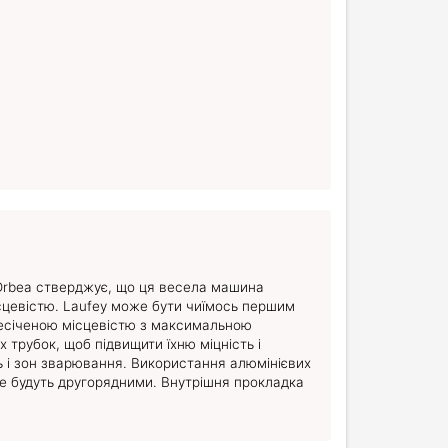
 Orbea стверджує, що ця весела машина
ісцевістю. Laufey може бути чиїмось першим
ересіченою місцевістю з максимальною
 трубок, щоб підвищити їхню міцність і
ь і зон зварювання. Використання алюмінієвих
 не будуть другорядними. Внутрішня прокладка