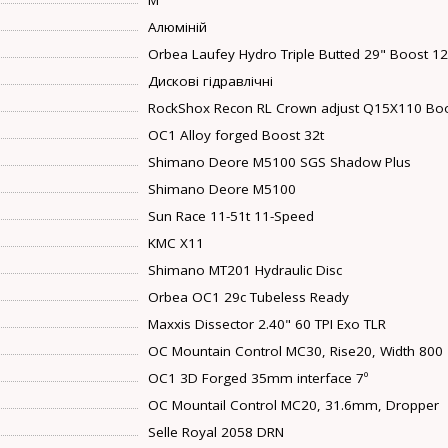
Алюміній
Orbea Laufey Hydro Triple Butted 29" Boost 1
Дискові гідравлічні
RockShox Recon RL Crown adjust Q15X110 Bo
OC1 Alloy forged Boost 32t
Shimano Deore M5100 SGS Shadow Plus
Shimano Deore M5100
Sun Race 11-51t 11-Speed
KMC X11
Shimano MT201 Hydraulic Disc
Orbea OC1 29c Tubeless Ready
Maxxis Dissector 2.40" 60 TPI Exo TLR
OC Mountain Control MC30, Rise20, Width 800
OC1 3D Forged 35mm interface 7º
OC Mountail Control MC20, 31.6mm, Dropper
Selle Royal 2058 DRN