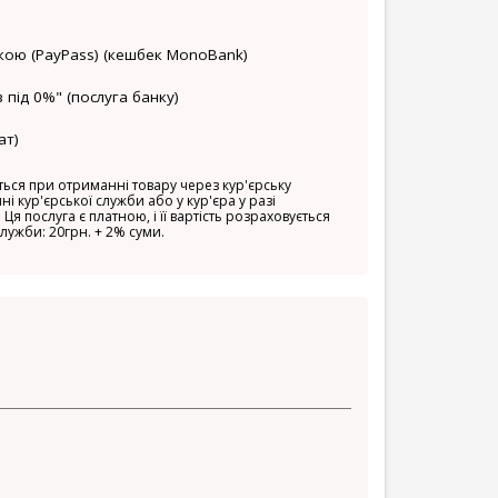
кою (PayPass) (кешбек MonoBank)
 під 0%" (послуга банку)
ат)
ься при отриманні товару через кур'єрську
ні кур'єрської служби або у кур'єра у разі
 Ця послуга є платною, і її вартість розраховується
служби: 20грн. + 2% суми.