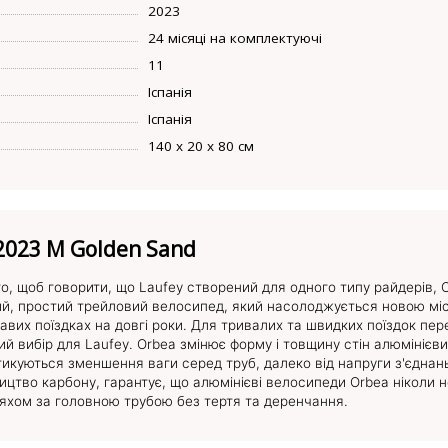
2023
24 місяці на комплектуючі
11
Іспанія
Іспанія
140 х 20 х 80 см
2023 M Golden Sand
го, щоб говорити, що Laufey створений для одного типу райдерів,
гкий, простий трейловий велосипед, який насолоджується новою м
авих поїздках на довгі роки. Для тривалих та швидких поїздок п
 вибір для Laufey. Orbea змінює форму і товщину стін алюмінієвих
стикуються зменшення ваги серед труб, далеко від напруги з'єднан
бництво карбону, гарантує, що алюмінієві велосипеди Orbea ніколи
хом за головною трубою без тертя та деренчання.