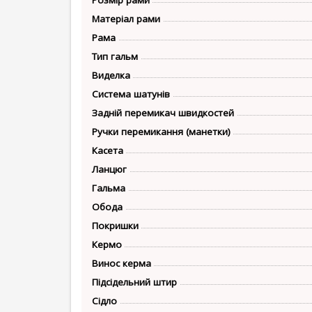
Матеріал рами
Рама
Тип гальм
Виделка
Система шатунів
Задній перемикач швидкостей
Ручки перемикання (манетки)
Касета
Ланцюг
Гальма
Обода
Покришки
Кермо
Винос керма
Підсідельний штир
Сідло