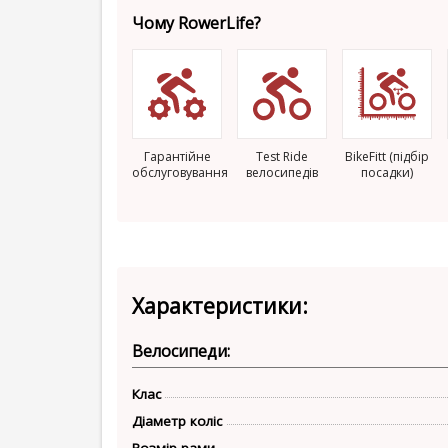
Чому RowerLife?
Гарантійне
Test Ride
BikeFitt (підбір
обслуговування
велосипедів
посадки)
Характеристики:
Велосипеди:
Клас
Діаметр коліс
Розмір рами