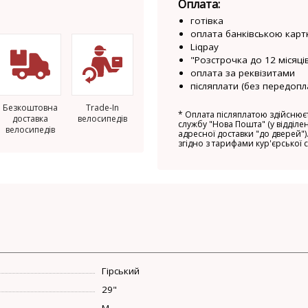
Оплата:
готівка
оплата банківською карт
Liqpay
"Розстрочка до 12 місяців
оплата за реквізитами
післяплати (без передопл
Безкоштовна
Trade-In
*
Оплата післяплатою здійснюєт
доставка
велосипедів
службу "Нова Пошта" (у відділен
велосипедів
адресної доставки "до дверей").
згідно з тарифами кур'єрської 
Гірський
29"
M