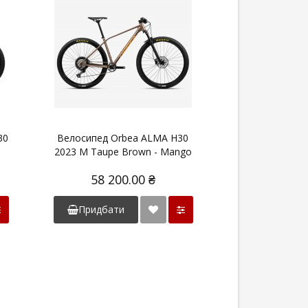
30
Велосипед Orbea ALMA H30
Велосипед Or
2023 M Taupe Brown - Mango
2023 Metallic 
Wh
58 200.00 ₴
58 20
Придбати
Придбат