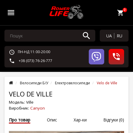
0
UA
RU
ПН-НД 11:00-20:00
+38 (073) 76-26-777
Велосипеди Б/У
Електровелосипеди
Velo de Ville
VELO DE VILLE
Модель:
Ville
Виробник:
Canyon
Про товар
Опис
Хар-ки
Відгуки (0)