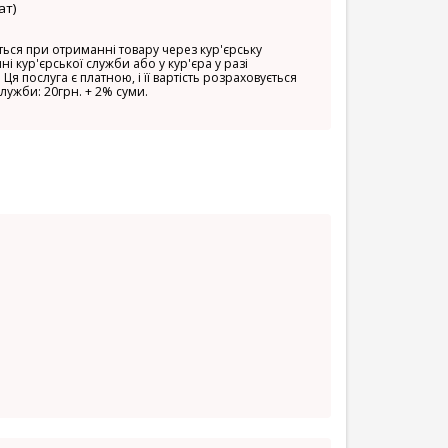
ат)
ься при отриманні товару через кур'єрську
ні кур'єрської служби або у кур'єра у разі
 Ця послуга є платною, і її вартість розраховується
служби: 20грн. + 2% суми.