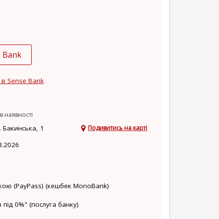
e Bank
 в Sense Bank
в наявності
 Бакинська, 1
Подивитись на карті
8.2026
кою (PayPass) (кешбек MonoBank)
 під 0%" (послуга банку)