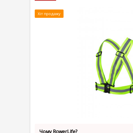
Хіт продажу
Чому RowerLife?