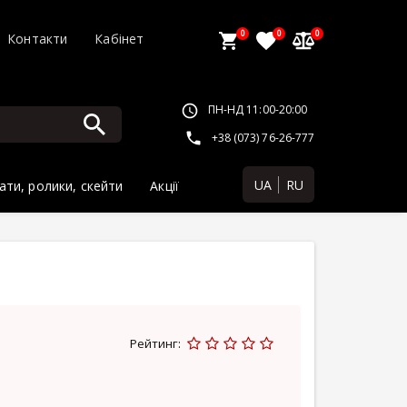
0
0
0
Контакти
Кабінет
ПН-НД 11:00-20:00
+38 (073) 76-26-777
UA
RU
ати, ролики, скейти
Акції
Рейтинг: