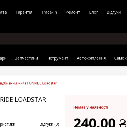
лата
Гарантія
Trade-In
Ремонт
Блог
Відгуки
ари
Запчастини
Інструмент
Автокріплення
Самок
відбивний жилет ONRIDE Loadstar
RIDE LOADSTAR
Немає у наявності
240.00 ₴
ристики
Відгуки (0)