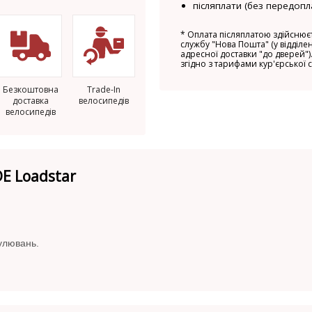
післяплати (без передопл
*
Оплата післяплатою здійснюєт
службу "Нова Пошта" (у відділен
адресної доставки "до дверей").
згідно з тарифами кур'єрської 
Безкоштовна
Trade-In
доставка
велосипедів
велосипедів
E Loadstar
улювань.