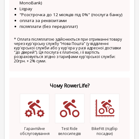
MonoBank)
Liqpay
"Розстрочка до 12 місяців під 0%" (послуга банку)
оплата за реквізитами
післяплати (без передоплат)
*
Оплата післяплатою здійснюється при отриманні товару
через кур'єрську службу "Нова Пошта" (у відділенні
кур'єрської служби або у кур'єра у разі адресної доставки
"до дверей"). Ця послуга є платною, і її вартість
розраховується згідно з тарифами кур'єрської служби:
20грн. + 2% суми.
Чому RowerLife?
Гарантійне
Test Ride
BikeFitt (підбір
обслуговування
велосипедів
посадки)