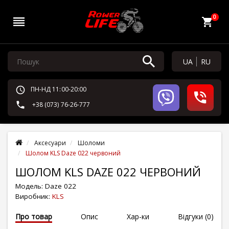
0
UA
RU
ПН-НД 11:00-20:00
+38 (073) 76-26-777
Аксесуари
Шоломи
Шолом KLS Daze 022 червоний
ШОЛОМ KLS DAZE 022 ЧЕРВОНИЙ
Модель:
Daze 022
Виробник:
KLS
Про товар
Опис
Хар-ки
Відгуки (0)