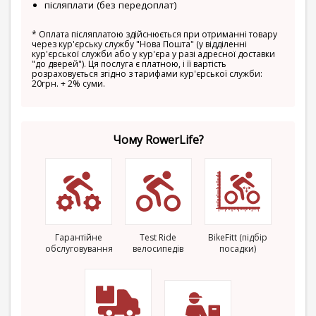
післяплати (без передоплат)
*
Оплата післяплатою здійснюється при отриманні товару
через кур'єрську службу "Нова Пошта" (у відділенні
кур'єрської служби або у кур'єра у разі адресної доставки
"до дверей"). Ця послуга є платною, і її вартість
розраховується згідно з тарифами кур'єрської служби:
20грн. + 2% суми.
Чому RowerLife?
Гарантійне
Test Ride
BikeFitt (підбір
обслуговування
велосипедів
посадки)