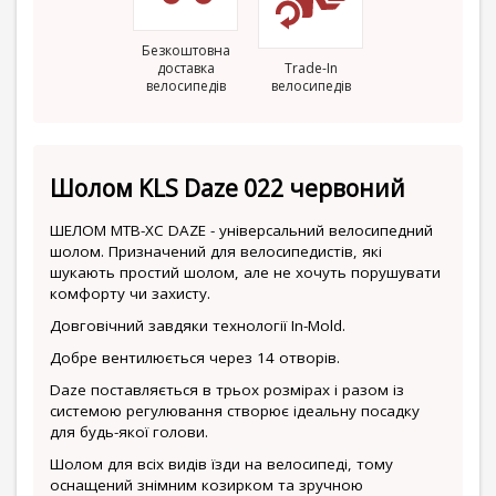
Безкоштовна
доставка
Trade-In
велосипедів
велосипедів
Шолом KLS Daze 022 червоний
ШЕЛОМ MTB-XC DAZE - універсальний велосипедний
шолом. Призначений для велосипедистів, які
шукають простий шолом, але не хочуть порушувати
комфорту чи захисту.
Довговічний завдяки технології In-Mold.
Добре вентилюється через 14 отворів.
Daze поставляється в трьох розмірах і разом із
системою регулювання створює ідеальну посадку
для будь-якої голови.
Шолом для всіх видів їзди на велосипеді, тому
оснащений знімним козирком та зручною