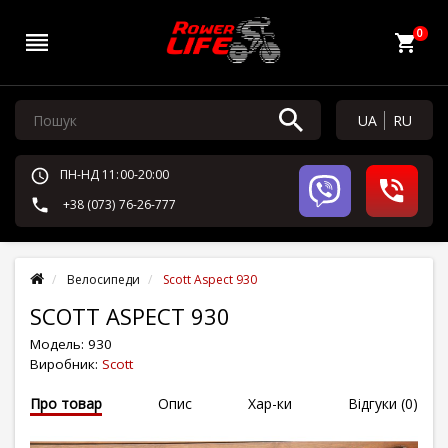
0
UA
RU
ПН-НД 11:00-20:00
+38 (073) 76-26-777
Велосипеди
Scott Aspect 930
SCOTT ASPECT 930
Модель:
930
Виробник:
Scott
Про товар
Опис
Хар-ки
Відгуки (0)