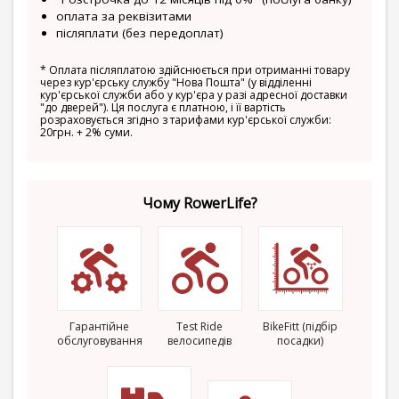
оплата за реквізитами
післяплати (без передоплат)
*
Оплата післяплатою здійснюється при отриманні товару
через кур'єрську службу "Нова Пошта" (у відділенні
кур'єрської служби або у кур'єра у разі адресної доставки
"до дверей"). Ця послуга є платною, і її вартість
розраховується згідно з тарифами кур'єрської служби:
20грн. + 2% суми.
Чому RowerLife?
Гарантійне
Test Ride
BikeFitt (підбір
обслуговування
велосипедів
посадки)