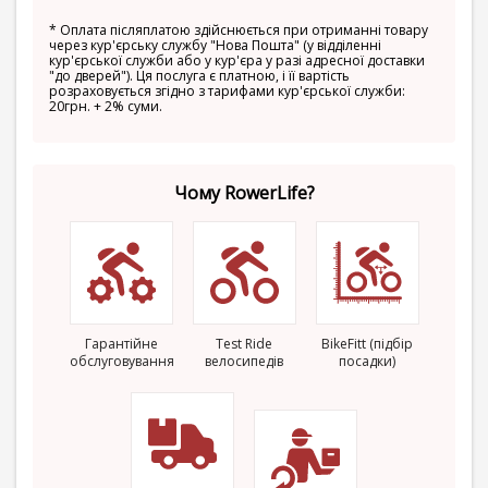
*
Оплата післяплатою здійснюється при отриманні товару
через кур'єрську службу "Нова Пошта" (у відділенні
кур'єрської служби або у кур'єра у разі адресної доставки
"до дверей"). Ця послуга є платною, і її вартість
розраховується згідно з тарифами кур'єрської служби:
20грн. + 2% суми.
Чому RowerLife?
Гарантійне
Test Ride
BikeFitt (підбір
обслуговування
велосипедів
посадки)