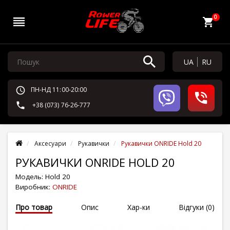
0
UA
RU
ПН-НД 11:00-20:00
+38 (073) 76-26-777
Аксесуари
Рукавички
Рукавички ONRIDE Hold 20
РУКАВИЧКИ ONRIDE HOLD 20
Модель:
Hold 20
Виробник:
ONRIDE
Про товар
Опис
Хар-ки
Відгуки (0)