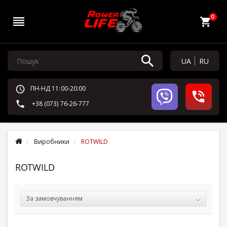
0
UA
RU
ПН-НД 11:00-20:00
+38 (073) 76-26-777
Виробники
ROTWILD
ROTWILD