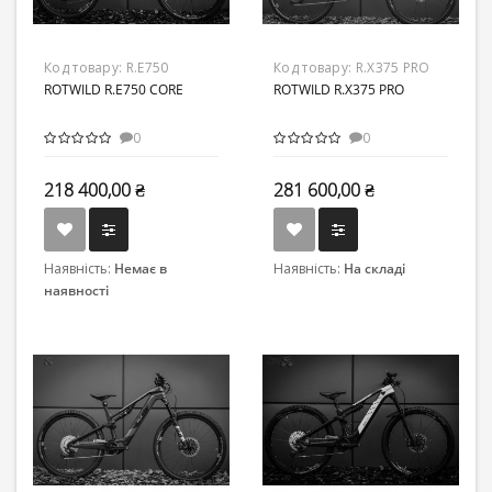
Код товару:
R.E750
Код товару:
R.X375 PRO
ROTWILD R.E750 CORE
ROTWILD R.X375 PRO
0
0
218 400,00 ₴
281 600,00 ₴
Наявність:
Немає в
Наявність:
На складі
наявності