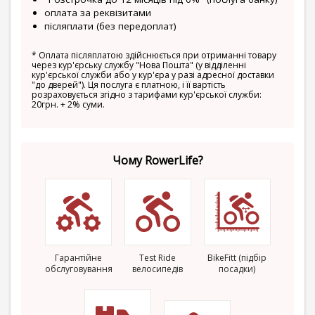
оплата за реквізитами
післяплати (без передоплат)
*
Оплата післяплатою здійснюється при отриманні товару
через кур'єрську службу "Нова Пошта" (у відділенні
кур'єрської служби або у кур'єра у разі адресної доставки
"до дверей"). Ця послуга є платною, і її вартість
розраховується згідно з тарифами кур'єрської служби:
20грн. + 2% суми.
Чому RowerLife?
Гарантійне
Test Ride
BikeFitt (підбір
обслуговування
велосипедів
посадки)