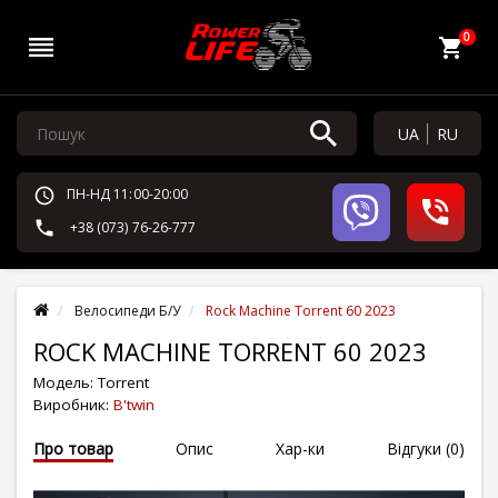
0
UA
RU
ПН-НД 11:00-20:00
+38 (073) 76-26-777
Велосипеди Б/У
Rock Machine Torrent 60 2023
ROCK MACHINE TORRENT 60 2023
Модель:
Torrent
Виробник:
B'twin
Про товар
Опис
Хар-ки
Відгуки (0)