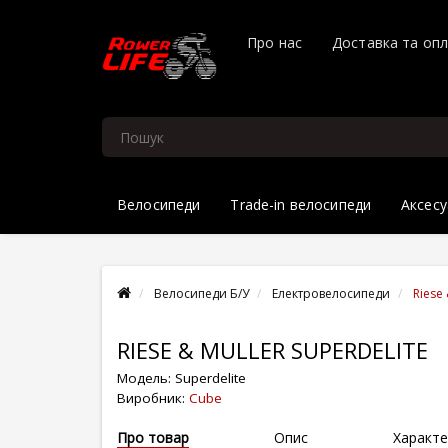
Про нас
Доставка та оп
Велосипеди
Trade-in велосипеди
Аксесу
Велосипеди Б/У
Електровелосипеди
Riese 
RIESE & MULLER SUPERDELITE
Модель:
Superdelite
Виробник:
Cube
Про товар
Опис
Характе