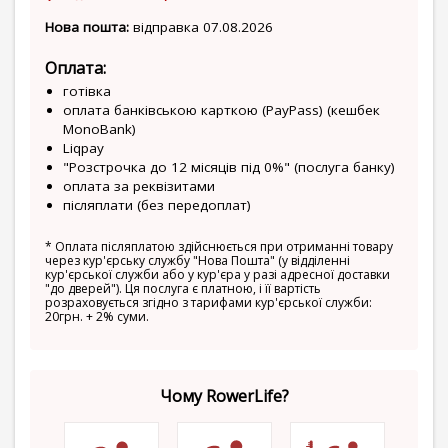
Нова пошта:
відправка 07.08.2026
Оплата:
готівка
оплата банківською карткою (PayPass) (кешбек
MonoBank)
Liqpay
"Розстрочка до 12 місяців під 0%" (послуга банку)
оплата за реквізитами
післяплати (без передоплат)
*
Оплата післяплатою здійснюється при отриманні товару
через кур'єрську службу "Нова Пошта" (у відділенні
кур'єрської служби або у кур'єра у разі адресної доставки
"до дверей"). Ця послуга є платною, і її вартість
розраховується згідно з тарифами кур'єрської служби:
20грн. + 2% суми.
Чому RowerLife?