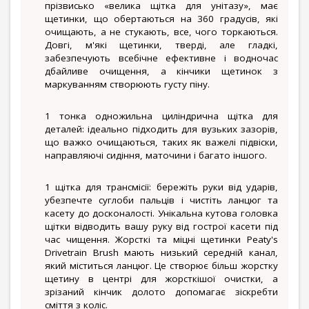
прізвисько «велика щітка для унітазу», має
щетинки, що обертаються на 360 градусів, які
очищають, а не стукають, все, чого торкаються.
Довгі, м'які щетинки, тверді, але гладкі,
забезпечують всебічне ефективне і водночас
дбайливе очищення, а кінчики щетинок з
маркуванням створюють густу піну.
1 тонка одножильна циліндрична щітка для
деталей: ідеально підходить для вузьких зазорів,
що важко очищаються, таких як важелі підвіски,
направляючі сидіння, маточини і багато іншого.
1 щітка для трансмісії: бережіть руки від ударів,
убезпечте суглоби пальців і чистіть ланцюг та
касету до досконалості. Унікальна кутова головка
щітки відводить вашу руку від гострої касети під
час чищення. Жорсткі та міцні щетинки Peaty's
Drivetrain Brush мають низький середній канал,
який міститься ланцюг. Це створює більш жорстку
щетину в центрі для жорсткішої очистки, а
зрізаний кінчик долото допомагає зіскребти
сміття з коліс.