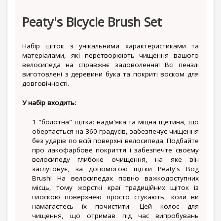
Peaty's Bicycle Brush Set
Набір щіток з унікальними характеристиками та
матеріалами, які перетворюють чищення вашого
велосипеда на справжнє задоволення! Всі пензлі
виготовлені з деревини бука та покриті воском для
довговічності.
У набір входить:
1 "болотна" щітка: надм'яка та міцна щетина, що
обертається на 360 градусів, забезпечує чищення
без ударів по всій поверхні велосипеда. Подбайте
про лакофарбове покриття і забезпечте своєму
велосипеду глибоке очищення, на яке він
заслуговує, за допомогою щітки Peaty's Bog
Brush! На велосипедах повно важкодоступних
місць, тому жорсткі краї традиційних щіток із
плоскою поверхнею просто стукають, коли ви
намагаєтесь їх почистити. Цей колос для
чищення, що отримав під час випробувань