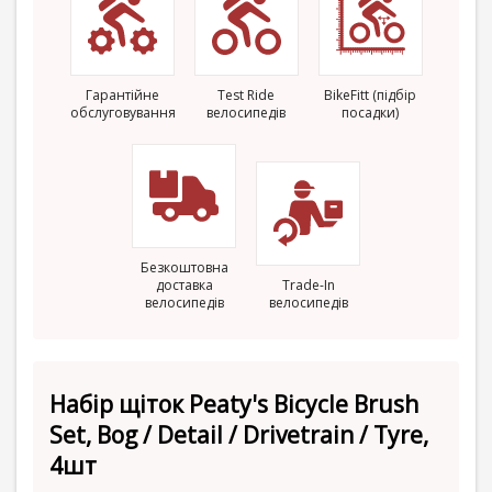
Гарантійне
Test Ride
BikeFitt (підбір
обслуговування
велосипедів
посадки)
Безкоштовна
доставка
Trade-In
велосипедів
велосипедів
Набір щіток Peaty's Bicycle Brush
Set, Bog / Detail / Drivetrain / Tyre,
4шт