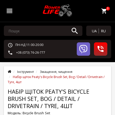
0
UA
RU
ПН-НД 11:00-20:00
+38 (073) 76-26-777
Інструмент
Змащення, чищення
Набір щіток Peaty's Bicycle Brush Set, Bog / Detail / Drivetrain /
Tyre, 4шт
НАБІР ЩІТОК PEATY'S BICYCLE
BRUSH SET, BOG / DETAIL /
DRIVETRAIN / TYRE, 4ШТ
Модель:
Bicycle Brush Set