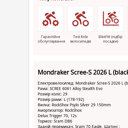
Гарантійне
Test Ride
BikeFitt (підбір
обслуговування
велосипедів
посадки)
Mondraker Scree-S 2026 L (blac
Електровелосипед: Mondraker Scree-S 2026 L (b
Рама: SCREE 6061 Alloy Stealth Evo
Розмір коліс: 29
Розмір рами: L (178-192)
Вилка: RockShox Psylo Silver 29 150mm
Амортизатор: RockShox
Delux Trigger 70, 12s
Тормоз: Sram DB6
Задній перемикач: Sram 70 Eagle, Шатуні
: