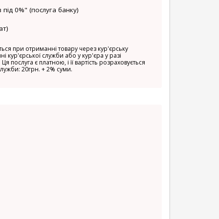
 під 0%" (послуга банку)
ат)
ься при отриманні товару через кур'єрську
ні кур'єрської служби або у кур'єра у разі
 Ця послуга є платною, і її вартість розраховується
служби: 20грн. + 2% суми.