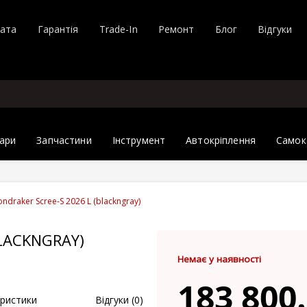
лата
Гарантія
Trade-In
Ремонт
Блог
Відгуки
ари
Запчастини
Інструмент
Автокріплення
Самок
ndraker Scree-S 2026 L (blackngray)
BLACKNGRAY)
Немає у наявності
183 800.
ристики
Відгуки (0)