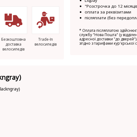
Liqpay
"Розстрочка до 12 місяців
оплата за реквізитами
післяплати (без передопл
*
Оплата післяплатою здійснюєт
службу "Нова Пошта" (у відділен
адресної доставки "до дверей").
Безкоштовна
Trade-In
згідно з тарифами кур'єрської 
доставка
велосипедів
велосипедів
kngray)
lackngray)