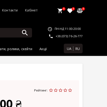
0
0
0
Контакти
Кабінет
ПН-НД 11:00-20:00
+38 (073) 76-26-777
UA
RU
ати, ролики, скейти
Акції
Рейтинг:
00 ₴