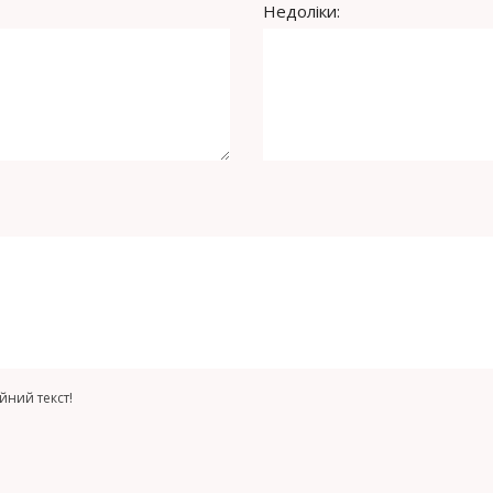
Недоліки:
йний текст!