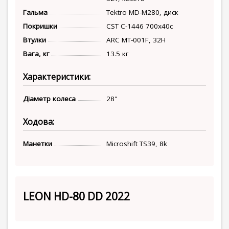
Гальма
Tektro MD-M280, диск
Покришки
CST C-1446 700x40c
Втулки
ARC MT-001F, 32H
Вага, кг
13.5 кг
Характеристики:
Діаметр колеса
28"
Ходова:
Манетки
Microshift TS39, 8k
LEON HD-80 DD 2022