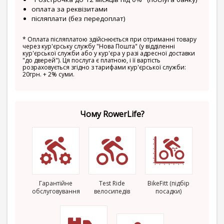
оплата за реквізитами
післяплати (без передоплат)
*
Оплата післяплатою здійснюється при отриманні товару
через кур'єрську службу "Нова Пошта" (у відділенні
кур'єрської служби або у кур'єра у разі адресної доставки
"до дверей"). Ця послуга є платною, і її вартість
розраховується згідно з тарифами кур'єрської служби:
20грн. + 2% суми.
Чому RowerLife?
Гарантійне
Test Ride
BikeFitt (підбір
обслуговування
велосипедів
посадки)