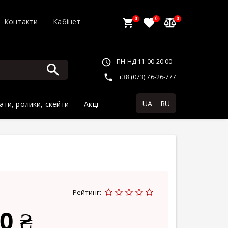
0
0
0
Контакти
Кабінет
ПН-НД 11:00-20:00
+38 (073) 76-26-777
UA
RU
ати, ролики, скейти
Акції
Рейтинг:
0 ₴