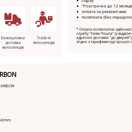
Liqpay
"Розстрочка до 12 місяців
оплата за реквізитами
післяплати (без передопл
*
Оплата післяплатою здійснюєт
службу "Нова Пошта" (у відділен
адресної доставки "до дверей").
Безкоштовна
Trade-In
згідно з тарифами кур'єрської 
доставка
велосипедів
велосипедів
ARBON
 CARBON
150mm
m