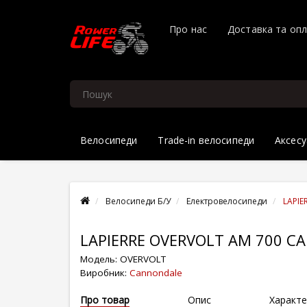
Про нас
Доставка та оп
Велосипеди
Trade-in велосипеди
Аксесу
Велосипеди Б/У
Електровелосипеди
LAPIE
LAPIERRE OVERVOLT AM 700 C
Модель:
OVERVOLT
Виробник:
Cannondale
Про товар
Опис
Характе