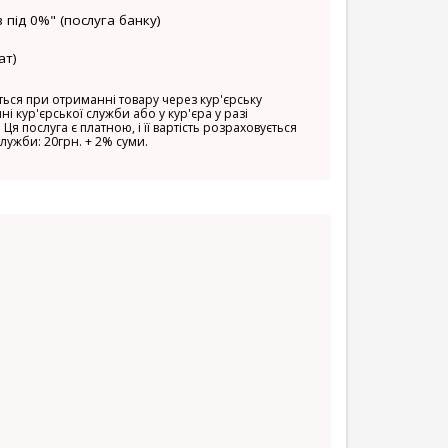
 під 0%" (послуга банку)
ат)
ься при отриманні товару через кур'єрську
ні кур'єрської служби або у кур'єра у разі
 Ця послуга є платною, і її вартість розраховується
служби: 20грн. + 2% суми.