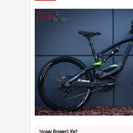
Чому RowerLife?