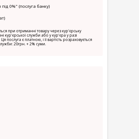
 під 0%" (послуга банку)
ат)
ься при отриманні товару через кур'єрську
ні кур'єрської служби або у кур'єра у разі
 Ця послуга є платною, і її вартість розраховується
служби: 20грн. + 2% суми.