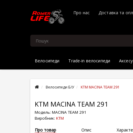
Про нас
Доставка та оп
Велосипеди
Trade-in велосипеди
Аксесу
Велосипеди Б/У
KTM MACINA TEAM 291
KTM MACINA TEAM 291
Модель:
MACINA TEAM 291
Виробник:
KTM
Про товар
Опис
Характе