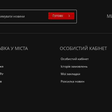
М
Готово
ВКА У МІСТА
ОСОБИСТИЙ КАБІНЕТ
Особистий кабінет
жя
Історія замовлень
Ріг
Мої закладки
в
Розсилка новин
а