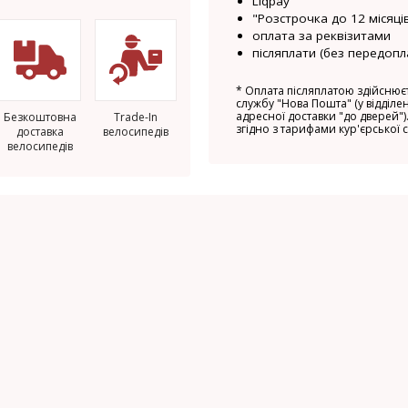
Liqpay
"Розстрочка до 12 місяців
оплата за реквізитами
післяплати (без передопл
*
Оплата післяплатою здійснюєт
службу "Нова Пошта" (у відділен
адресної доставки "до дверей").
Безкоштовна
Trade-In
згідно з тарифами кур'єрської 
доставка
велосипедів
велосипедів