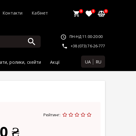
0
0
0
Контакти
Кабінет
ПН-НД 11:00-20:00
+38 (073) 76-26-777
UA
RU
ати, ролики, скейти
Акції
Рейтинг:
0 ₴