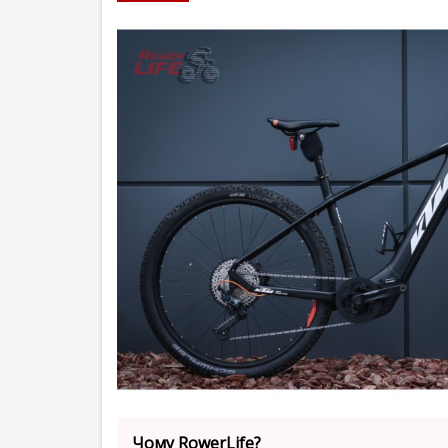
Чому RowerLife?