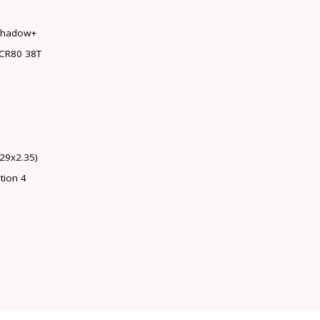
shadow+
-CR80 38T
29x2.35)
tion 4