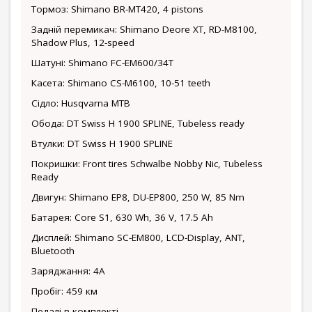
Тормоз: Shimano BR-MT420, 4 pistons
Задній перемикач: Shimano Deore XT, RD-M8100,
Shadow Plus, 12-speed
Шатуні: Shimano FC-EM600/34Т
Касета: Shimano CS-M6100, 10-51 teeth
Сідло: Husqvarna MTB
Обода: DT Swiss H 1900 SPLINE, Tubeless ready
Втулки: DT Swiss H 1900 SPLINE
Покришки: Front tires Schwalbe Nobby Nic, Tubeless
Ready
Двигун: Shimano EP8, DU-EP800, 250 W, 85 Nm
Батарея: Core S1, 630 Wh, 36 V, 17.5 Ah
Дисплей: Shimano SC-EM800, LCD-Display, ANT,
Bluetooth
Заряджання: 4А
Пробіг: 459 км
Педалі в комплекті