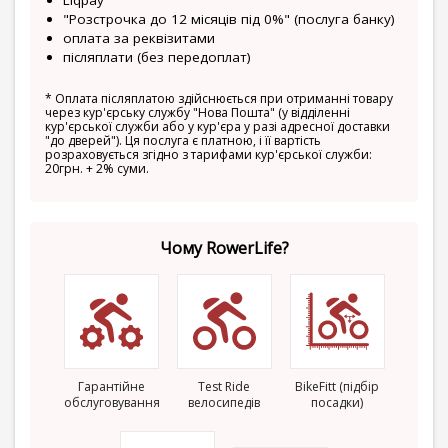
Liqpay
"Розстрочка до 12 місяців під 0%" (послуга банку)
оплата за реквізитами
післяплати (без передоплат)
*
Оплата післяплатою здійснюється при отриманні товару
через кур'єрську службу "Нова Пошта" (у відділенні
кур'єрської служби або у кур'єра у разі адресної доставки
"до дверей"). Ця послуга є платною, і її вартість
розраховується згідно з тарифами кур'єрської служби:
20грн. + 2% суми.
Чому RowerLife?
Гарантійне
Test Ride
BikeFitt (підбір
обслуговування
велосипедів
посадки)