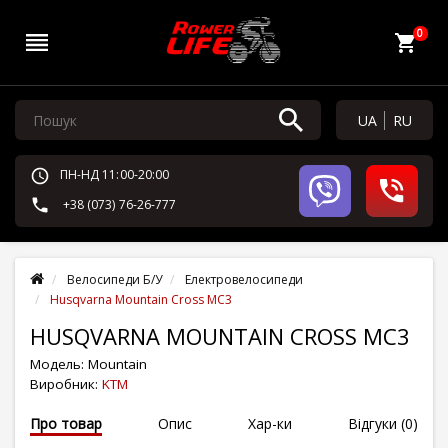
0
UA
RU
ПН-НД 11:00-20:00
+38 (073) 76-26-777
Велосипеди Б/У
Електровелосипеди
Husqvarna Mountain Cross MC3
HUSQVARNA MOUNTAIN CROSS MC3
Модель:
Mountain
Виробник:
KTM
Про товар
Опис
Хар-ки
Відгуки (0)