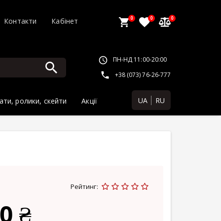
0
0
0
Контакти
Кабінет
ПН-НД 11:00-20:00
+38 (073) 76-26-777
UA
RU
ати, ролики, скейти
Акції
Рейтинг:
0 ₴