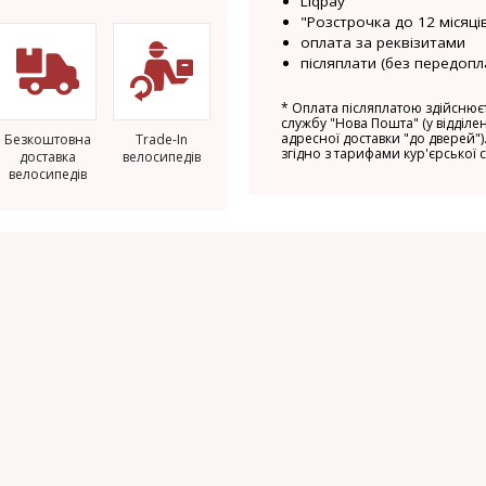
Liqpay
"Розстрочка до 12 місяців
оплата за реквізитами
післяплати (без передопл
*
Оплата післяплатою здійснюєт
службу "Нова Пошта" (у відділен
адресної доставки "до дверей").
Безкоштовна
Trade-In
згідно з тарифами кур'єрської 
доставка
велосипедів
велосипедів