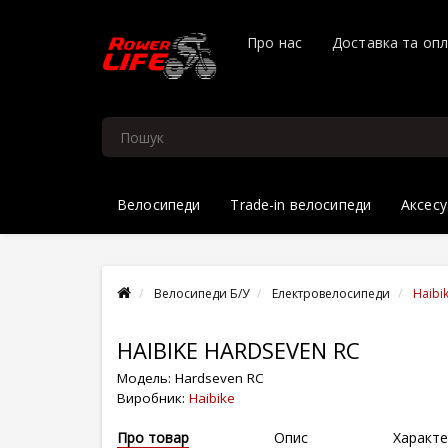
Про нас
Доставка та оп
Велосипеди
Trade-in велосипеди
Аксесу
Велосипеди Б/У
Електровелосипеди
Haibi
HAIBIKE HARDSEVEN RC
Модель:
Hardseven RC
Виробник:
Haibike
Про товар
Опис
Характе