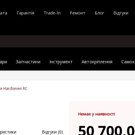
лата
Гарантія
Trade-In
Ремонт
Блог
Відгуки
ари
Запчастини
Інструмент
Автокріплення
Самок
ke Hardseven RC
Немає у наявності
50 700,0
ристики
Відгуки (0)