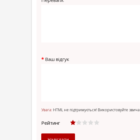
Переваги:
Ваш відгук
Увага:
HTML не підтримується! Використовуйте звича
Рейтинг
Надіслати