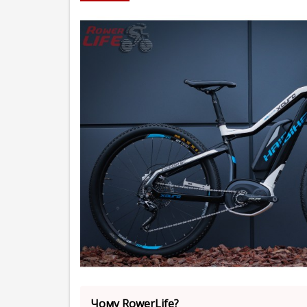
Чому RowerLife?