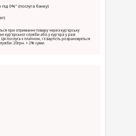
 під 0%" (послуга банку)
ат)
ься при отриманні товару через кур'єрську
ні кур'єрської служби або у кур'єра у разі
 Ця послуга є платною, і її вартість розраховується
служби: 20грн. + 2% суми.