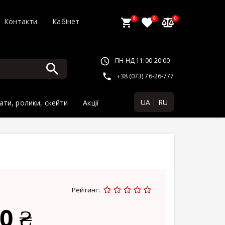
0
0
0
Контакти
Кабінет
ПН-НД 11:00-20:00
+38 (073) 76-26-777
UA
RU
ати, ролики, скейти
Акції
Рейтинг:
0 ₴