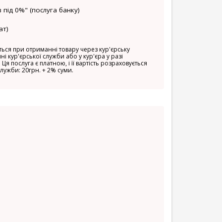
 під 0%" (послуга банку)
ат)
ься при отриманні товару через кур'єрську
ні кур'єрської служби або у кур'єра у разі
 Ця послуга є платною, і її вартість розраховується
служби: 20грн. + 2% суми.