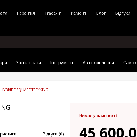
лата
Гарантія
Trade-In
Ремонт
Блог
Відгуки
ари
Запчастини
Інструмент
Автокріплення
Самок
 HYBRIDE SQUARE TREKKING
ING
Немає у наявності
45 600,0
ристики
Відгуки (0)