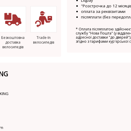
Liqpay
"Розстрочка до 12 місяців
оплата за реквізитами
післяплати (без передопл
*
Оплата післяплатою здійснюєт
службу "Нова Пошта" (у відділен
адресної доставки "до дверей").
Безкоштовна
Trade-In
згідно з тарифами кур'єрської 
доставка
велосипедів
велосипедів
ING
KING
mm