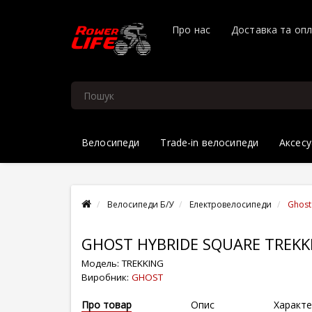
Про нас
Доставка та оп
Велосипеди
Trade-in велосипеди
Аксесу
Велосипеди Б/У
Електровелосипеди
Ghost
GHOST HYBRIDE SQUARE TREKK
Модель:
TREKKING
Виробник:
GHOST
Про товар
Опис
Характе