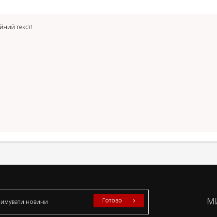
йний текст!
М
Готово