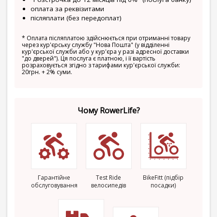
оплата за реквізитами
післяплати (без передоплат)
*
Оплата післяплатою здійснюється при отриманні товару
через кур'єрську службу "Нова Пошта" (у відділенні
кур'єрської служби або у кур'єра у разі адресної доставки
"до дверей"). Ця послуга є платною, і її вартість
розраховується згідно з тарифами кур'єрської служби:
20грн. + 2% суми.
Чому RowerLife?
Гарантійне
Test Ride
BikeFitt (підбір
обслуговування
велосипедів
посадки)