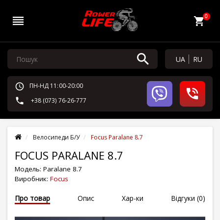
0
UA
RU
ПН-НД 11:00-20:00
+38 (073) 76-26-777
Велосипеди Б/У
Focus Paralane 8.7
FOCUS PARALANE 8.7
Модель:
Paralane 8.7
Виробник:
Focus
Про товар
Опис
Хар-ки
Відгуки (0)