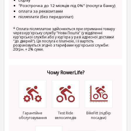
Liqpay
"Розстрочка до 12 місяців під 0%" (послуга банку)
оплата за реквізитами
післяплати (без передоплат)
*
Оплата післяплатою здійснюється при отриманні товару
через кур'єрську службу "Нова Пошта" (у відділенні
кур'єрської служби або у кур'єра у разі адресної доставки
"до дверей"). Ця послуга є платною, і її вартість
розраховується згідно з тарифами кур'єрської служби:
20грн. + 2% суми.
Чому RowerLife?
Гарантійне
Test Ride
BikeFitt (підбір
обслуговування
велосипедів
посадки)