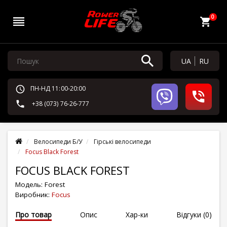
0
UA
RU
ПН-НД 11:00-20:00
+38 (073) 76-26-777
Велосипеди Б/У
Гірські велосипеди
Focus Black Forest
FOCUS BLACK FOREST
Модель:
Forest
Виробник:
Focus
Про товар
Опис
Хар-ки
Відгуки (0)