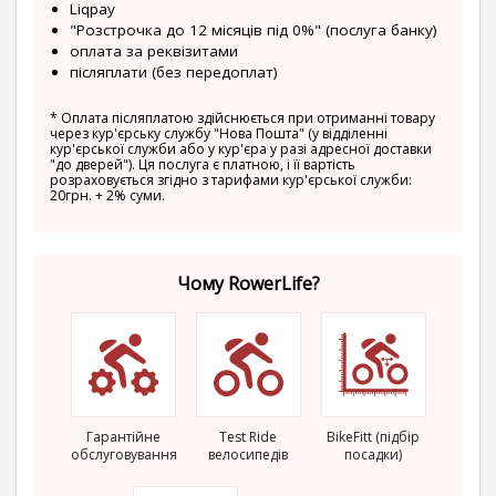
Liqpay
"Розстрочка до 12 місяців під 0%" (послуга банку)
оплата за реквізитами
післяплати (без передоплат)
*
Оплата післяплатою здійснюється при отриманні товару
через кур'єрську службу "Нова Пошта" (у відділенні
кур'єрської служби або у кур'єра у разі адресної доставки
"до дверей"). Ця послуга є платною, і її вартість
розраховується згідно з тарифами кур'єрської служби:
20грн. + 2% суми.
Чому RowerLife?
Гарантійне
Test Ride
BikeFitt (підбір
обслуговування
велосипедів
посадки)