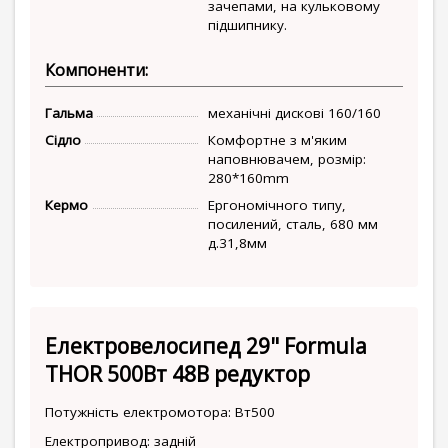
зачепами, на кульковому
підшипнику.
Компоненти:
Гальма
механічні дискові 160/160
Сідло
Комфортне з м'яким
наповнювачем, розмір:
280*160mm
Кермо
Ергономічного типу,
посилений, сталь, 680 мм
д.31,8мм
Електровелосипед 29" Formula
THOR 500Вт 48В редуктор
Потужність електромотора: Вт500
Електропривод: задній