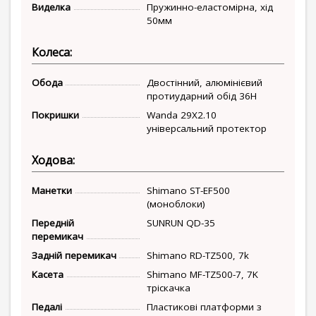
Виделка
Пружинно-еластомірна, хід
50мм
Колеса:
Обода
Двостінний, алюмінієвий
протиударний обід 36H
Покришки
Wanda 29X2.10
універсальний протектор
Ходова:
Манетки
Shimano ST-EF500
(моноблоки)
Передній
SUNRUN QD-35
перемикач
Задній перемикач
Shimano RD-TZ500, 7k
Касета
Shimano MF-TZ500-7, 7K
тріскачка
Педалі
Пластикові платформи з