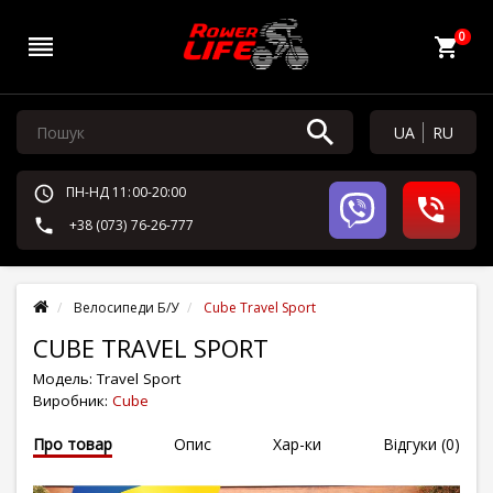
0
UA
RU
ПН-НД 11:00-20:00
+38 (073) 76-26-777
Велосипеди Б/У
Cube Travel Sport
CUBE TRAVEL SPORT
Модель:
Travel Sport
Виробник:
Cube
Про товар
Опис
Хар-ки
Відгуки (0)