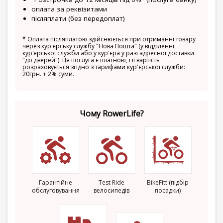
оплата за реквізитами
післяплати (без передоплат)
*
Оплата післяплатою здійснюється при отриманні товару
через кур'єрську службу "Нова Пошта" (у відділенні
кур'єрської служби або у кур'єра у разі адресної доставки
"до дверей"). Ця послуга є платною, і її вартість
розраховується згідно з тарифами кур'єрської служби:
20грн. + 2% суми.
Чому RowerLife?
Гарантійне
Test Ride
BikeFitt (підбір
обслуговування
велосипедів
посадки)