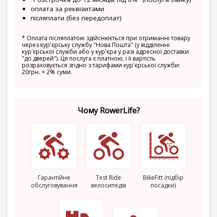
оплата за реквізитами
післяплати (без передоплат)
*
Оплата післяплатою здійснюється при отриманні товару
через кур'єрську службу "Нова Пошта" (у відділенні
кур'єрської служби або у кур'єра у разі адресної доставки
"до дверей"). Ця послуга є платною, і її вартість
розраховується згідно з тарифами кур'єрської служби:
20грн. + 2% суми.
Чому RowerLife?
Гарантійне
Test Ride
BikeFitt (підбір
обслуговування
велосипедів
посадки)