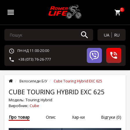
0
UA
RU
ПН-НД 11:00-20:00
+38 (073) 76-26-777
Велосипеди Б/У
Cube Touring Hybrid EXC 625
CUBE TOURING HYBRID EXC 625
Модель:
Touring Hybrid
Виробник:
Cube
Про товар
Опис
Хар-ки
Відгуки (0)