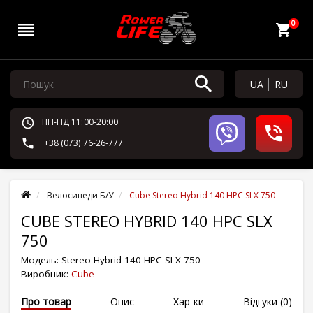
0
UA
RU
ПН-НД 11:00-20:00
+38 (073) 76-26-777
Велосипеди Б/У
Cube Stereo Hybrid 140 HPC SLX 750
CUBE STEREO HYBRID 140 HPC SLX
750
Модель:
Stereo Hybrid 140 HPC SLX 750
Виробник:
Cube
Про товар
Опис
Хар-ки
Відгуки (0)