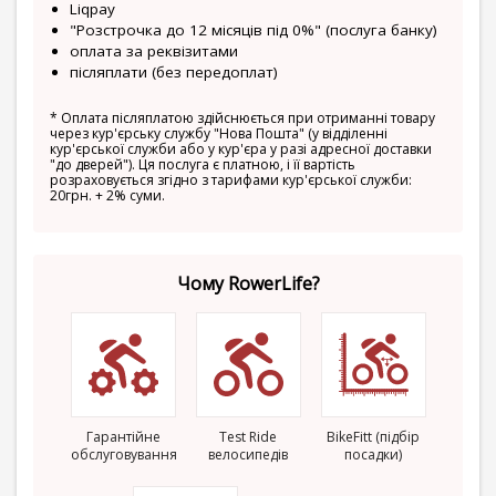
Liqpay
"Розстрочка до 12 місяців під 0%" (послуга банку)
оплата за реквізитами
післяплати (без передоплат)
*
Оплата післяплатою здійснюється при отриманні товару
через кур'єрську службу "Нова Пошта" (у відділенні
кур'єрської служби або у кур'єра у разі адресної доставки
"до дверей"). Ця послуга є платною, і її вартість
розраховується згідно з тарифами кур'єрської служби:
20грн. + 2% суми.
Чому RowerLife?
Гарантійне
Test Ride
BikeFitt (підбір
обслуговування
велосипедів
посадки)