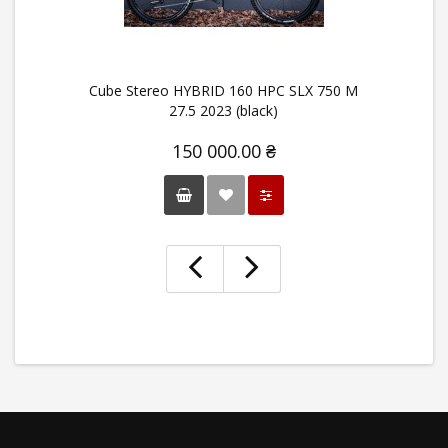
Cube Stereo HYBRID 160 HPC SLX 750 M
C
27.5 2023 (black)
150 000.00 ₴