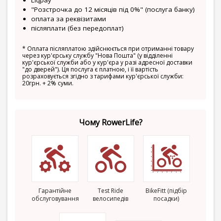
Liqpay
"Розстрочка до 12 місяців під 0%" (послуга банку)
оплата за реквізитами
післяплати (без передоплат)
*
Оплата післяплатою здійснюється при отриманні товару
через кур'єрську службу "Нова Пошта" (у відділенні
кур'єрської служби або у кур'єра у разі адресної доставки
"до дверей"). Ця послуга є платною, і її вартість
розраховується згідно з тарифами кур'єрської служби:
20грн. + 2% суми.
Чому RowerLife?
Гарантійне
Test Ride
BikeFitt (підбір
обслуговування
велосипедів
посадки)