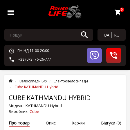
0
UA
RU
ПН-НД 11:00-20:00
+38 (073) 76-26-777
Велосипеди Б/У
Електровелосипеди
Cube KATHMANDU Hybrid
CUBE KATHMANDU HYBRID
Модель:
KATHMANDU Hybrid
Виробник:
Cube
Про товар
Опис
Хар-ки
Відгуки (0)