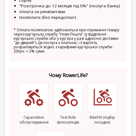
Liqpay
"Розстрочка до 12 місяців під 0%" (послуга банку)
оплата за реквізитами
післяплати (без передоплат)
*
Оплата післяплатою здійснюється при отриманні товару
через кур'єрську службу "Нова Пошта" (у відділенні
кур'єрської служби або у кур'єра у разі адресної доставки
"до дверей"). Ця послуга є платною, і її вартість
розраховується згідно з тарифами кур'єрської служби:
20грн. + 2% суми.
Чому RowerLife?
Гарантійне
Test Ride
BikeFitt (підбір
обслуговування
велосипедів
посадки)