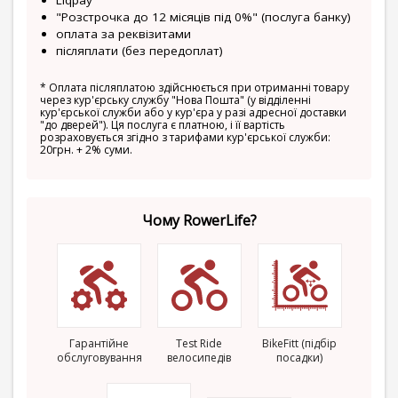
Liqpay
"Розстрочка до 12 місяців під 0%" (послуга банку)
оплата за реквізитами
післяплати (без передоплат)
*
Оплата післяплатою здійснюється при отриманні товару
через кур'єрську службу "Нова Пошта" (у відділенні
кур'єрської служби або у кур'єра у разі адресної доставки
"до дверей"). Ця послуга є платною, і її вартість
розраховується згідно з тарифами кур'єрської служби:
20грн. + 2% суми.
Чому RowerLife?
Гарантійне
Test Ride
BikeFitt (підбір
обслуговування
велосипедів
посадки)