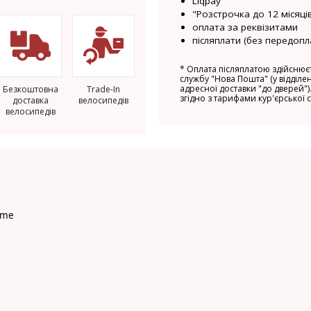
Liqpay
"Розстрочка до 12 місяців
оплата за реквізитами
післяплати (без передопл
*
Оплата післяплатою здійснюєт
службу "Нова Пошта" (у відділен
адресної доставки "до дверей").
Безкоштовна
Trade-In
згідно з тарифами кур'єрської 
доставка
велосипедів
велосипедів
rame