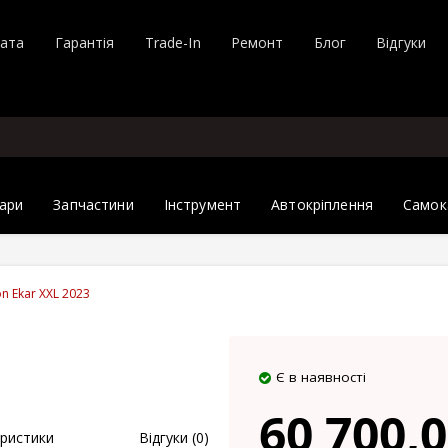
лата
Гарантія
Trade-In
Ремонт
Блог
Відгуки
ари
Запчастини
Інструмент
Автокріплення
Самок
n Ekar XXL 2023
Є в наявності
60 700,0
ристики
Відгуки (0)