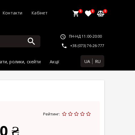
0
0
0
Контакти
Кабінет
ПН-НД 11:00-20:00
+38 (073) 76-26-777
UA
RU
ати, ролики, скейти
Акції
Рейтинг:
0 ₴