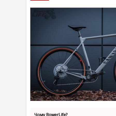
Чому RowerLife?