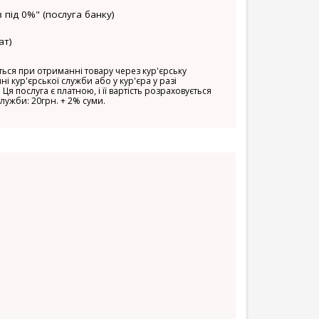
 під 0%" (послуга банку)
ат)
ься при отриманні товару через кур'єрську
ні кур'єрської служби або у кур'єра у разі
 Ця послуга є платною, і її вартість розраховується
служби: 20грн. + 2% суми.