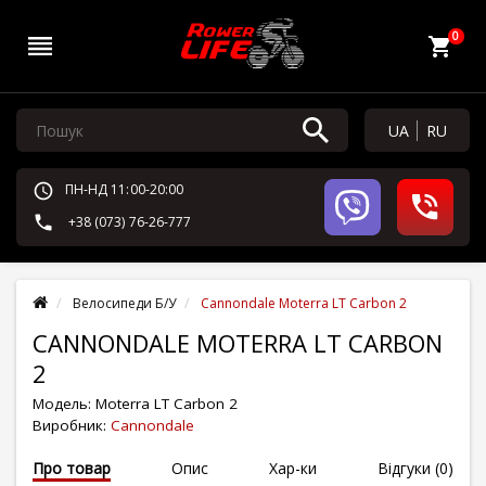
0
UA
RU
ПН-НД 11:00-20:00
+38 (073) 76-26-777
Велосипеди Б/У
Cannondale Moterra LT Carbon 2
CANNONDALE MOTERRA LT CARBON
2
Модель:
Moterra LT Carbon 2
Виробник:
Cannondale
Про товар
Опис
Хар-ки
Відгуки (0)