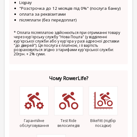
Liqpay
"Розстрочка до 12 місяців під 0%" (послуга банку)
оплата за реквізитами
післяплати (без передоплат)
*
Оплата післяплатою здійснюється при отриманні товару
через кур'єрську службу "Нова Пошта" (у відділенні
кур'єрської служби або у кур'єра у разі адресної доставки
"до дверей"). Ця послуга є платною, і її вартість
розраховується згідно з тарифами кур'єрської служби:
20грн. + 2% суми.
Чому RowerLife?
Гарантійне
Test Ride
BikeFitt (підбір
обслуговування
велосипедів
посадки)