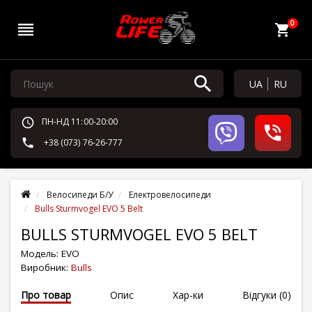
0
UA
RU
ПН-НД 11:00-20:00
+38 (073) 76-26-777
Велосипеди Б/У
Електровелосипеди
Bulls Sturmvogel EVO 5 Belt
BULLS STURMVOGEL EVO 5 BELT
Модель:
EVO
Виробник:
Bulls
Про товар
Опис
Хар-ки
Відгуки (0)