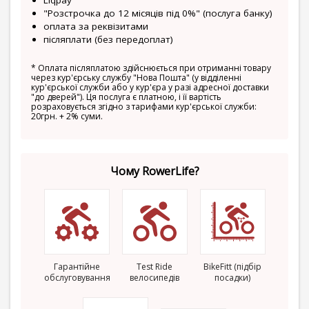
Liqpay
"Розстрочка до 12 місяців під 0%" (послуга банку)
оплата за реквізитами
післяплати (без передоплат)
*
Оплата післяплатою здійснюється при отриманні товару
через кур'єрську службу "Нова Пошта" (у відділенні
кур'єрської служби або у кур'єра у разі адресної доставки
"до дверей"). Ця послуга є платною, і її вартість
розраховується згідно з тарифами кур'єрської служби:
20грн. + 2% суми.
Чому RowerLife?
Гарантійне
Test Ride
BikeFitt (підбір
обслуговування
велосипедів
посадки)