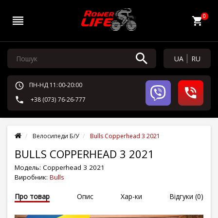
0
UA
RU
ПН-НД 11:00-20:00
+38 (073) 76-26-777
Велосипеди Б/У
Bulls Copperhead 3 2021
BULLS COPPERHEAD 3 2021
Модель:
Copperhead 3 2021
Виробник:
Bulls
Про товар
Опис
Хар-ки
Відгуки (0)