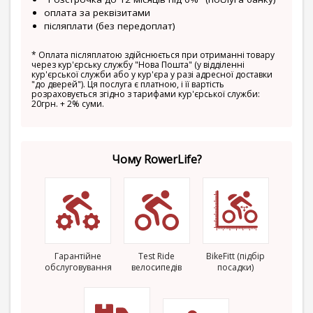
оплата за реквізитами
післяплати (без передоплат)
*
Оплата післяплатою здійснюється при отриманні товару
через кур'єрську службу "Нова Пошта" (у відділенні
кур'єрської служби або у кур'єра у разі адресної доставки
"до дверей"). Ця послуга є платною, і її вартість
розраховується згідно з тарифами кур'єрської служби:
20грн. + 2% суми.
Чому RowerLife?
Гарантійне
Test Ride
BikeFitt (підбір
обслуговування
велосипедів
посадки)