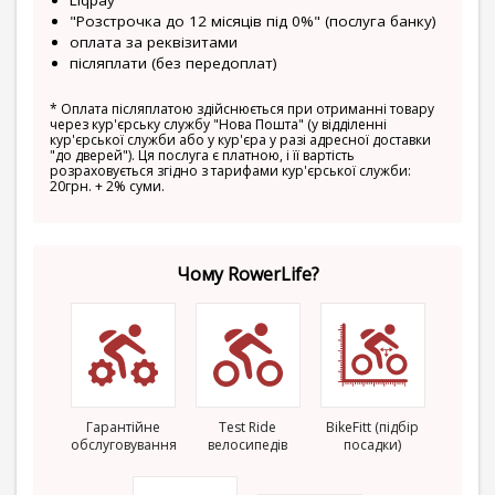
Liqpay
"Розстрочка до 12 місяців під 0%" (послуга банку)
оплата за реквізитами
післяплати (без передоплат)
*
Оплата післяплатою здійснюється при отриманні товару
через кур'єрську службу "Нова Пошта" (у відділенні
кур'єрської служби або у кур'єра у разі адресної доставки
"до дверей"). Ця послуга є платною, і її вартість
розраховується згідно з тарифами кур'єрської служби:
20грн. + 2% суми.
Чому RowerLife?
Гарантійне
Test Ride
BikeFitt (підбір
обслуговування
велосипедів
посадки)