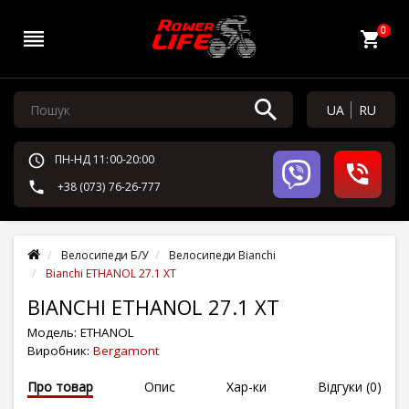
0
UA
RU
ПН-НД 11:00-20:00
+38 (073) 76-26-777
Велосипеди Б/У
Велосипеди Bianchi
Bianchi ETHANOL 27.1 XT
BIANCHI ETHANOL 27.1 XT
Модель:
ETHANOL
Виробник:
Bergamont
Про товар
Опис
Хар-ки
Відгуки (0)