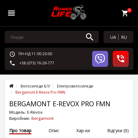
0
UA
RU
ПН-НД 11:00-20:00
+38 (073) 76-26-777
Велосипеди Б/У
Електровелосипеди
Bergamont E-Revox Pro FMN
BERGAMONT E-REVOX PRO FMN
Модель:
E-Revox
Виробник:
Bergamont
Про товар
Опис
Хар-ки
Відгуки (0)