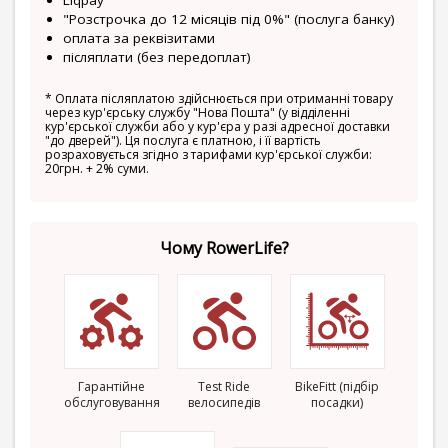
Liqpay
"Розстрочка до 12 місяців під 0%" (послуга банку)
оплата за реквізитами
післяплати (без передоплат)
*
Оплата післяплатою здійснюється при отриманні товару
через кур'єрську службу "Нова Пошта" (у відділенні
кур'єрської служби або у кур'єра у разі адресної доставки
"до дверей"). Ця послуга є платною, і її вартість
розраховується згідно з тарифами кур'єрської служби:
20грн. + 2% суми.
Чому RowerLife?
Гарантійне
Test Ride
BikeFitt (підбір
обслуговування
велосипедів
посадки)